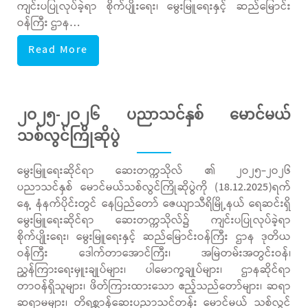
ကျင်းပပြုလုပ်ခဲ့ရာ စိုက်ပျိုးရေး၊ မွေးမြူရေးနှင့် ဆည်မြောင်း
ဝန်ကြီး ဌာန…
Read More
၂ဝ၂၅-၂ဝ၂၆ ပညာသင်နှစ် မောင်မယ်
သစ်လွင်ကြိုဆိုပွဲ
မွေးမြူရေးဆိုင်ရာ ဆေးတက္ကသိုလ် ၏ ၂ဝ၂၅-၂ဝ၂၆
ပညာသင်နှစ် မောင်မယ်သစ်လွင်ကြိုဆိုပွဲကို (18.12.2025)ရက်
နေ့ နံနက်ပိုင်းတွင် နေပြည်တော် ဇေယျာသီရိမြို့နယ် ရေဆင်းရှိ
မွေးမြူရေးဆိုင်ရာ ဆေးတက္ကသိုလ်၌ ကျင်းပပြုလုပ်ခဲ့ရာ
စိုက်ပျိုးရေး၊ မွေးမြူရေးနှင့် ဆည်မြောင်းဝန်ကြီး ဌာန ဒုတိယ
ဝန်ကြီး ဒေါက်တာအောင်ကြီး၊ အမြဲတမ်းအတွင်းဝန်၊
ညွှန်ကြားရေးမှူးချုပ်များ၊ ပါမောက္ခချုပ်များ၊ ဌာနဆိုင်ရာ
တာဝန်ရှိသူများ၊ ဖိတ်ကြားထားသော ဧည့်သည်တော်များ၊ ဆရာ
ဆရာမများ၊ တိရစ္ဆာန်ဆေးပညာသင်တန်း မောင်မယ် သစ်လွင်