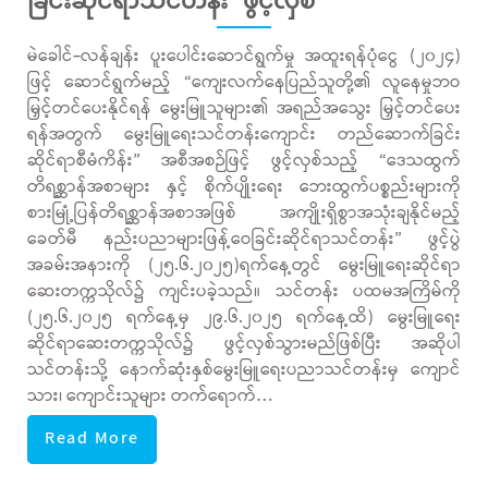
ခြင်းဆိုင်ရာသင်တန်း” ဖွင့်လှစ်
မဲခေါင်-လန်ချန်း ပူးပေါင်းဆောင်ရွက်မှု အထူးရန်ပုံငွေ (၂၀၂၄)
ဖြင့် ဆောင်ရွက်မည့် “ကျေးလက်နေပြည်သူတို့၏ လူနေမှုဘဝ
မြှင့်တင်ပေးနိုင်ရန် မွေးမြူသူများ၏ အရည်အသွေး မြှင့်တင်ပေး
ရန်အတွက် မွေးမြူရေးသင်တန်းကျောင်း တည်ဆောက်ခြင်း
ဆိုင်ရာစီမံကိန်း” အစီအစဉ်ဖြင့် ဖွင့်လှစ်သည့် “ဒေသထွက်
တိရစ္ဆာန်အစာများ နှင့် စိုက်ပျိုးရေး ဘေးထွက်ပစ္စည်းများကို
စားမြုံ့ပြန်တိရစ္ဆာန်အစာအဖြစ် အကျိုးရှိစွာအသုံးချနိုင်မည့်
ခေတ်မီ နည်းပညာများဖြန့်ဝေခြင်းဆိုင်ရာသင်တန်း” ဖွင့်ပွဲ
အခမ်းအနားကို (၂၅.၆.၂၀၂၅)ရက်နေ့တွင် မွေးမြူရေးဆိုင်ရာ
ဆေးတက္ကသိုလ်၌ ကျင်းပခဲ့သည်။ သင်တန်း ပထမအကြိမ်ကို
(၂၅.၆.၂၀၂၅ ရက်နေ့မှ ၂၉.၆.၂၀၂၅ ရက်နေ့ထိ) မွေးမြူရေး
ဆိုင်ရာဆေးတက္ကသိုလ်၌ ဖွင့်လှစ်သွားမည်ဖြစ်ပြီး အဆိုပါ
သင်တန်းသို့ နောက်ဆုံးနှစ်မွေးမြူရေးပညာသင်တန်းမှ ကျောင်
သား၊ ကျောင်းသူများ တက်ရောက်…
Read More