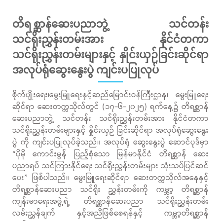
တိရစ္ဆာန်ဆေးပညာဘွဲ့ သင်တန်း
သင်ရိုးညွှန်းတမ်းအား နိုင်ငံတကာ
သင်ရိုးညွှန်းတမ်းများနှင့် နှိုင်းယှဉ်ခြင်းဆိုင်ရာ
အလုပ်ရုံဆွေးနွေးပွဲ ကျင်းပပြုလုပ်
စိုက်ပျိုးရေး၊မွေးမြူရေးနှင့်ဆည်မြောင်းဝန်ကြီးဌာန၊ မွေးမြူရေး
ဆိုင်ရာ ဆေးတက္ကသိုလ်တွင် (၁၇-၆-၂၀၂၅) ရက်နေ့၌ တိရစ္ဆာန်
ဆေးပညာဘွဲ့ သင်တန်း သင်ရိုးညွှန်းတမ်းအား နိုင်ငံတကာ
သင်ရိုးညွှန်းတမ်းများနှင့် နှိုင်းယှဉ် ခြင်းဆိုင်ရာ အလုပ်ရုံဆွေးနွေး
ပွဲ ကို ကျင်းပပြုလုပ်ခဲ့သည်။ အလုပ်ရုံ ဆွေးနွေးပွဲ ဆောင်ပုဒ်မှာ
“ပိုမို ကောင်းမွန် ပြည့်စုံသော မြန်မာနိုင်ငံ တိရစ္ဆာန် ဆေး
ပညာရပ် သင်ကြားနိုင်ရေး သင်ရိုးညွှန်းတမ်းများ သုံးသပ်ပြင်ဆင်
ပေး” ဖြစ်ပါသည်။ မွေးမြူရေးဆိုင်ရာ ဆေးတက္ကသိုလ်အနေနှင့်
တိရစ္ဆာန်ဆေးပညာ သင်ရိုး ညွှန်းတမ်းကို ကမ္ဘာ့ တိရစ္ဆာန်
ကျန်းမာရေးအဖွဲ့ရဲ့ တိရစ္ဆာန်ဆေးပညာ သင်ရိုးညွှန်းတမ်း
လမ်းညွှန်ချက် နှင့်အညီဖြစ်စေရန်နှင့် ကမ္ဘာ့တိရစ္ဆာန်