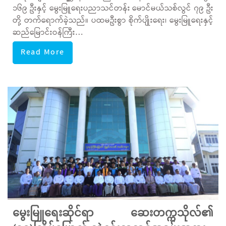
၁၆၉ ဦးနှင့် မွေးမြူရေးပညာသင်တန်း မောင်မယ်သစ်လွင် ၇၉ ဦး
တို့ တက်ရောက်ခဲ့သည်။ ပထမဦးစွာ စိုက်ပျိုးရေး၊ မွေးမြူရေးနှင့်
ဆည်မြောင်းဝန်ကြီး…
Read More
မွေးမြူရေးဆိုင်ရာ ဆေးတက္ကသိုလ်၏