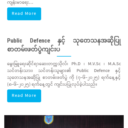
ကျန်းမာရေး…
Read More
Public Defence နှင့် သုတေသနအဆိုပြု
စာတမ်းဖတ်ပွဲကျင်းပ
မွေးမြူရေးဆိုင်ရာဆေးတက္ကသိုလ်၊ Ph.D ၊ M.V.Sc ၊ M.A.Sc
သင်တန်းသား၊ သင်တန်းသူများ၏ Public Defence နှင့်
သုတေသနအဆိုပြု စာတမ်းဖတ်ပွဲ ကို (၇-၆-၂၀၂၅) ရက်နေ့နှင့်
(၈-၆-၂၀၂၅) ရက်နေ့တွင် ကျင်းပပြုလုပ်ခဲ့ပါသည်။
Read More