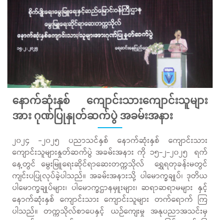
နောက်ဆုံးနှစ် ကျောင်းသားကျောင်းသူများ
အား ဂုဏ်ပြုနှုတ်ဆက်ပွဲ အခမ်းအနား
၂၀၂၄ -၂၀၂၅ ပညာသင်နှစ် နောက်ဆုံးနှစ် ကျောင်းသား
ကျောင်းသူများနှုတ်ဆက်ပွဲ အခမ်းအနား ကို ၁၅-၂-၂၀၂၅ ရက်
နေ့တွင် မွေးမြူရေးဆိုင်ရာဆေးတက္ကသိုလ် ရွှေရတုခန်းမတွင်
ကျင်းပပြုလုပ်ခဲ့ပါသည်။ အခမ်းအနားသို့ ပါမောက္ခချုပ်၊ ဒုတိယ
ပါမောက္ခချုပ်များ၊ ပါမောက္ခဌာနမှူးများ၊ ဆရာဆရာမများ နှင့်
နောက်ဆုံးနှစ် ကျောင်းသား ကျောင်းသူများ တက်ရောက် ကြ
ပါသည်။ တက္ကသိုလ်စာပေနှင့် ယဉ်ကျေးမှု အနုပညာအသင်းမှ