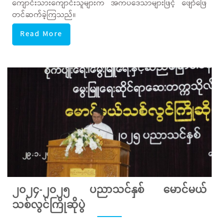
ကျောင်းသားကျောင်းသူများက အကပဒေသာများဖြင့် ဖျော်ဖြေ
တင်ဆက်ခဲ့ကြသည်။
Read More
၂၀၂၄-၂၀၂၅ ပညာသင်နှစ် မောင်မယ်
သစ်လွင်ကြိုဆိုပွဲ