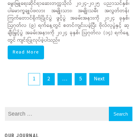
မွေးမြူရေးဆိုင်ရာဆေးတက္ကသိုလ် ၂၀၂၄-၂၀၂၅ ပညာသင်နှစ်၊
ပါမောက္ခချုပ်ဖလား အမျိုးသား၊ အမျိုးသမီး အလွတ်တန်း
ကြက်တောင်ရိုက်ပြိုင်ပွဲ ဖွင့်ပွဲ အခမ်းအနားကို ၂၀၂၄ ခုနှစ်၊
ဩဂုတ်လ (၉) ရက်နေ့တွင် စတင်ကျင်းပခဲ့ပြီး ဗိုလ်လုပွဲနှင့် ဆု
ချီးမြှင့်ပွဲ အခမ်းအနားကို ၂၀၂၄ ခုနှစ်၊ ဩဂုတ်လ (၁၄) ရက်နေ့
တွင် ကျင်းပြုလုပ်ခဲ့ပါသည်။
Read More
Posts
1
2
…
5
Next
pagination
OUR JOURNAL