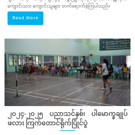
ကျောင်းသား ကျောင်းသူများ တက်ရောက်ခဲ့ကြပါသည်။
Read More
၂၀၂၄-၂၀၂၅ ပညာသင်နှစ်၊ ပါမောက္ခချုပ်
ဖလား ကြက်တောင်ရိုက်ပြိုင်ပွဲ