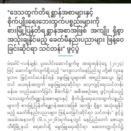
“ဒေသထွက်တိရစ္ဆာန်အစာများနှင့်
စိုက်ပျိုးရေးဘေးထွက်ပစ္စည်းများကို
စားမြုံ့ပြန်တိရစ္ဆာန်အစာအဖြစ် အကျိုး ရှိစွာ
အသုံးချနိုင်မည့် ခေတ်မီနည်းပညာများ ဖြန့်ဝေ
ခြင်းဆိုင်ရာ သင်တန်း” ဖွင့်ပွဲ
မဲခေါင်–လန်ချန်း ပူးပေါင်းဆောင်ရွက်မှု အထူးရန်ပုံငွေ (၂၀၂၄)
ဖြင့် ဆောင်ရွက်လျက်ရှိသည့် “ကျေးလက်နေပြည်သူ တို့၏ လူနေ
မှုဘဝ မြှင့်တင်ပေးနိုင်ရန် မွေးမြူသူများ၏ အရည်အသွေး မြှင့်
တင် ပေးရန်အတွက် မွေးမြူရေးဆိုင်ရာ လေ့ကျင့်ရေးသင်တန်း
ခန်းမ တည်ဆောက်ခြင်း စီမံကိန်း” အစီအစဉ်အရ ဖွင့်လှစ်သည့်
“ဒေသထွက်တိရစ္ဆာန်အစာများနှင့် စိုက်ပျိုးရေးဘေးထွက်ပစ္စည်း
များကို စားမြုံ့ပြန်တိရစ္ဆာန်အစာအဖြစ် အကျိုး ရှိစွာ အသုံးချနိုင်
မည့် ခေတ်မီနည်းပညာများ ဖြန့်ဝေခြင်းဆိုင်ရာ သင်တန်း” ဖွင့်ပွဲ
အခမ်းအနားကို (၆.၁.၂၀၂၆)ရက်နေ့တွင် နေပြည်တော် ဇေယျာ
သီရိမြို့နယ် ရေဆင်းရှိ မွေးမြူရေးဆိုင်ရာ ဆေးတက္ကသိုလ်၌