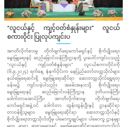
“လူငယ်နှင့် ကျင့်ဝတ်စံနှုန်းများ” လူငယ်
စကားဝိုင်း ပြုလုပ်ကျင်းပ
အဂတိလိုက်စားမှု တိုက်ဖျက်ရေးကော်မရှင်နှင့် စိုက်ပျိုးရေး၊
မွေးမြူရေးနှင့် ဆည်မြောင်းဝန်ကြီးဌာနတို့ ပူးပေါင်းကျင်းပသည့်
“လူငယ်နှင့် ကျင့်ဝတ်စံနှုန်းများ” လူငယ်စကားဝိုင်းကို
(၆.၉.၂၀၂၄) ရက်နေ့ နံနက်ပိုင်းက နေပြည်တော်တက္ကသိုလ်များ
နယ်မြေရေဆင်းရှိ မွေးမြူရေးဆိုင်ရာ ဆေးတက္ကသိုလ်ရွှေရတု
ခန်းမ၌ ကျင်းပခဲ့ပါသည်။ အခမ်းအနားသို့ စိုက်ပျိုးရေး၊
မွေးမြူရေးနှင့် ဆည်မြောင်းဝန်ကြီးဌာန ဒုတိယဝန်ကြီး
ဒေါက်တာအောင်ကြီး၊ အဂတိလိုက်စားမှု တိုက်ဖျက်ရေး
ကော်မရှင်အဖွဲ့ဝင် ဒေါက်တာ ထွန်းထွန်းဦးနှင့် ဌာနဆိုင်ရာ
တာဝန်ရှိသူများ၊ မွေးမြူရေးဆိုင်ရာ ဆေးတက္ကသိုလ်နှင့်
စိုက်ပျိုးရေးတက္ကသိုလ်တို့မှ ပါမောက္ခချုပ်များ၊ ပါမောက္ခ ဌာနမှူး
များ၊ ဆရာ ဆရာမများနှင့် မွေးမြူရေးဆိုင်ရာဆေးတက္ကသိုလ်