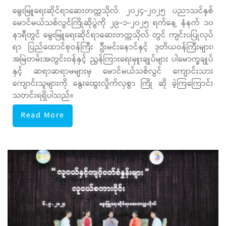
မွေးမြူရေးဆိုင်ရာဆေးတက္ကသိုလ် ၂၀၂၄-၂၀၂၅ ပညာသင်နှစ်
မောင်မယ်သစ်လွင်ကြိုဆိုပွဲကို ၂၉-၁-၂၀၂၅ ရက်နေ့ နံနက် ၁၀
နာရီတွင် မွေးမြူရေးဆိုင်ရာဆေးတက္ကသိုလ် တွင် ကျင်းပပြုလုပ်
ရာ ပြည်ထောင်စုဝန်ကြီး ဦးမင်းနောင်နှင့် ဒုတိယဝန်ကြီးများ၊
အမြဲတမ်းအတွင်းဝန်နှင့် ညွန်ကြားရေးမှူးချုပ်များ ပါမောက္ခချုပ်
နှင့် ဆရာဆရာမများမှ မောင်မယ်သစ်လွင် ကျောင်းသား
ကျောင်းသူများကို နွေးထွေးလှိုက်လှစွာ ကြို ဆို ခဲ့ကြကြောင်း
သတင်းရရှိပါသည်။
Read More