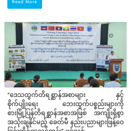
Read More
“ဒေသထွက်တိရစ္ဆာန်အစာများ နှင့်
စိုက်ပျိုးရေး ဘေးထွက်ပစ္စည်းများကို
စားမြုံ့ပြန်တိရစ္ဆာန်အစာအဖြစ် အကျိုးရှိစွာ
အသုံးချနိုင်မည့် ခေတ်မီ နည်းပညာများဖြန့်ဝေ