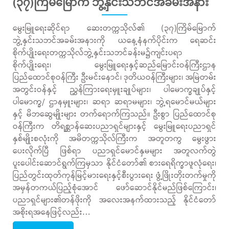
(၃၇)ကြိမ်မြောက် ဘွဲ့နှင်းသဘင်အခမ်းအနား
မွေးမြူရေးဆိုင်ရာ ဆေးတက္ကသိုလ်၏ (၃၇)ကြိမ်မြောက်
ဘွဲ့နှင်းသဘင်အခမ်းအနားကို ယနေ့နံနက်ပိုင်းက ရေဆင်း
စိုက်ပျိုးရေးတက္ကသိုလ်ဘွဲ့နှင်းသဘင်ခန်းမ၌ကျင်းပရာ
စိုက်ပျိုးရေး၊ မွေးမြူရေးနှင့်ဆည်မြောင်းဝန်ကြီးဌာန
ပြည်ထောင်စုဝန်ကြီး ဦးမင်းနောင်၊ ဒုတိယဝန်ကြီးများ၊ အမြဲတမ်း
အတွင်းဝန်နှင့် ညွှန်ကြားရေးမှူးချုပ်များ၊ ပါမောက္ခချုပ်နှင့်
ပါမောက္ခ/ ဌာနမှူးများ၊ ဆရာ ဆရာမများ၊ ဘွဲ့ရမောင်မယ်များ
နှင့် မိဘဆွေမျိုးများ တက်ရောက်ကြသည်။ ဦးစွာ ပြည်ထောင်စု
ဝန်ကြီးက တိရစ္ဆာန်ဆေးပညာရှင်များနှင့် မွေးမြူရေးပညာရှင်
နှစ်မျိုးစလုံးကို အမိတက္ကသိုလ်ကြီးက အတူတကွ မွေးဖွား
ပေးလိုက်ပြီ ဖြစ်ရာ ပညာရှင်မောင်နှမများ အတူလက်တွဲ
ပူးပေါင်းဆောင်ရွက်ကြမှသာ နိုင်ငံတော်၏ စားရေရိက္ခာဖူလုံရေး၊
ပြည်တွင်းထုတ်ကုန်မြင့်မားရေးနှင့်စီးပွားရေး ဖွံ့ဖြိုးတိုးတက်မှုကို
အမှန်တကယ်ပြည့်စုံအောင် ဖော်ဆောင်နိုင်မည်ဖြစ်ကြောင်း၊
ပညာရှင်များ၏တန်ဖိုးကို အလေးအနက်ထားသည့် နိုင်ငံတော်
အစိုးရအနေဖြင့်လည်း…