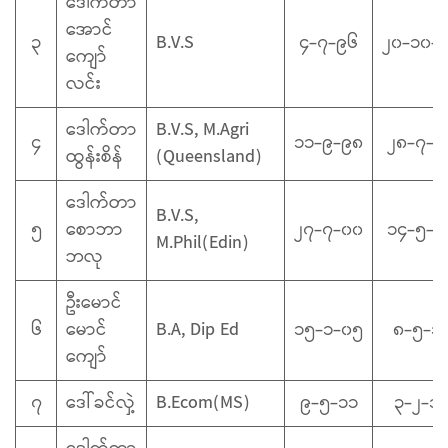
ဒေါက်တာ
အောင်
၃
B.V.S
၄-၇-၉၆
၂၀-၁၀-
ကျော်
လင်း
ဒေါက်တာ
B.V.S, M.Agri
၄
၁၁-၉-၉၈
၂၈-၇-၉
ထွန်းစိန်
(Queensland)
ဒေါက်တာ
B.V.S,
၅
စောဘာ
၂၇-၇-၀၀
၁၄-၅-၀
M.Phil(Edin)
ဘလု
ဦးမောင်
၆
မောင်
B.A, Dip Ed
၁၅-၁-၀၅
၈-၅-၁
ကျော်
၇
ဒေါ်ခင်လှဲ့
B.Ecom(MS)
၉-၅-၁၁
၃-၂-၁