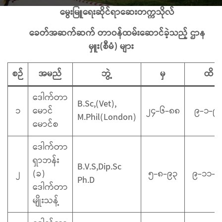
မွေးမြူရေးဆိုင်ရာဆေးတက္ကသိုလ်
ခေတ်အဆက်ဆက် တာဝန်ထမ်းဆောင်ခဲ့သည့် ဌာန
မှူး(စီမံ) များ
စဉ်
အမည်
ဘွဲ့
မှ
ထိ
ဒေါက်တာ
B.Sc,(Vet),
၁
မောင်
၂၄-၆-၈၈
၉-၁-၉
M.Phil(London)
မောင်စ
ဒေါက်တာ
ရှာဘန်း
B.V.S,Dip.Sc
၂
(ခ)
၅-၈-၉၃
၉-၁၁-၉
Ph.D
ဒေါက်တာ
မျိုးသန့်