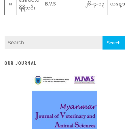
ဒေါက်တာ
၈
B.V.S
၂၆-၄-၁၃
ယနေ့အ
ရီရီသင်း
OUR JOURNAL