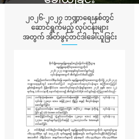
၂၀၂၆-၂၀၂၇ ဘဏ္ဍာရေးနှစ်တွင်
ဆောင်ရွက်မည့် လုပ်ငန်းများ
အတွက် အိတ်ဖွင့်တင်ဒါခေါ်ယူခြင်း