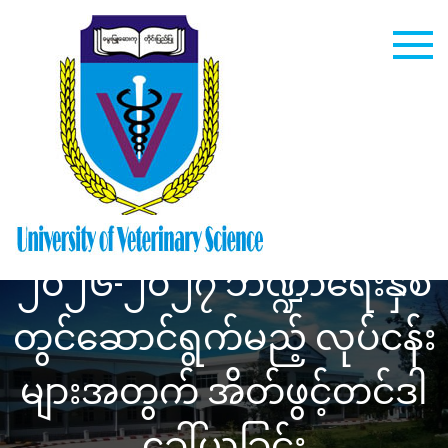
Skip
to
content
University
of
Veterinary
၂၀၂၆-၂၀၂၇ ဘဏ္ဍာရေးနှစ်
Science
တွင်ဆောင်ရွက်မည့် လုပ်ငန်း
များအတွက် အိတ်ဖွင့်တင်ဒါ
ခေါ်ယူခြင်း