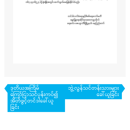
Post
ဒုတိယအကြိမ်
ဘွဲ့လွန်သင်တန်းသားများ
navigation
ကြော်ငြာသင်ပုန်းကပ်၍
ခေါ်ယူခြင်း
အိတ်ဖွင့်တင်ဒါခေါ်ယူ
ခြင်း