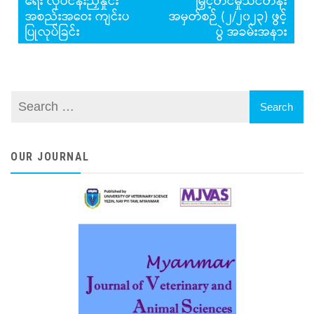
navigation
ရေး လုပ်ငန်းညှိနှိုင်း
မြှင့်တင်မှုသင်တန်း
အစည်းအဝေး ကျင်းပ
အမှတ်စဉ် (၂/၂၀၂၃) ဖွင့်
ပြုလုပ်ခြင်း
ပွဲ အခမ်းအနား
OUR JOURNAL