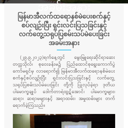
အခမ်းအနား
မြန်မာအီလက်ထရောနစ်မဲပေးစက်နှင့်
စပ်လျဉ်းပြီး ရှင်းလင်းပြသခြင်းနှင့်
လက်တွေ့သရုပ်ပြစမ်းသပ်မဲပေးခြင်း
အခမ်းအနား
(၂၉.၉.၂၀၂၃)ရက်နေ့တွင် မွေးမြူရေးဆိုင်ရာဆေး
တက္ကသိုလ်၊ စုဝေးခန်းမ၌ ပြည်ထောင်စုရွေးကောက်ပွဲ
ကော်မရှင်မှ လာရောက်၍ မြန်မာအီလက်ထရောနစ်မဲပေး
စက်နှင့်စပ်လျဉ်းပြီး ရှင်းလင်းပြသခြင်းနှင့် လက်တွေ့
သရုပ်ပြစမ်းသပ်မဲပေးခြင်း တို့ကို ပြုလုပ်ခဲ့ရာ ဒုတိယ
ပါမောက္ခချုပ်‌ ဒေါက်တာရဲထွဋ်အောင်၊ ပါမောက္ခများ၊
ဆရာ၊ ဆရာမများနှင့် အရာထမ်း၊ အမှုထမ်းများ တက်
ရောက်ခဲ့ကြသည်။