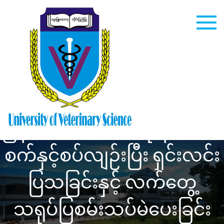
Skip
to
content
University
of
မြန်မာအီလက်ထရောနစ်မဲပေး
Veterinary
စက်နှင့်စပ်လျဉ်းပြီး ရှင်းလင်း
Science
ပြသခြင်းနှင့် လက်တွေ့
သရုပ်ပြစမ်းသပ်မဲပေးခြင်း