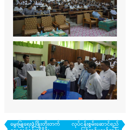
Post
မွေးမြူရေးဖွံ့ဖြိုးတိုးတက်
လုပ်ငန်းစွမ်းဆောင်ရည်