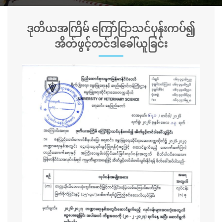
ဒုတိယအကြိမ် ကြော်ငြာသင်ပုန်းကပ်၍
အိတ်ဖွင့်တင်ဒါခေါ်ယူခြင်း