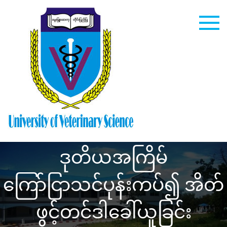
Skip
to
content
University
of
Veterinary
ဒုတိယအကြိမ်
Science
ကြော်ငြာသင်ပုန်းကပ်၍ အိတ်
ဖွင့်တင်ဒါခေါ်ယူခြင်း