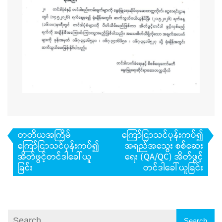
Post
တတိယအကြိမ်
ကြော်ငြာသင်ပုန်းကပ်၍
navigation
ကြော်ငြာသင်ပုန်းကပ်၍
အရည်အသွေး စစ်ဆေး
အိတ်ဖွင့်တင်ဒါခေါ်ယူ
ရေး (QA/QC) အိတ်ဖွင့်
ခြင်း
တင်ဒါခေါ်ယူခြင်း