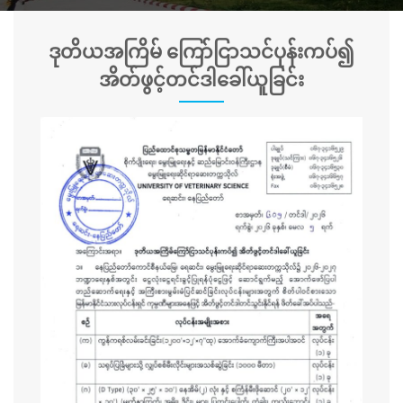
ဒုတိယအကြိမ် ကြော်ငြာသင်ပုန်းကပ်၍
အိတ်ဖွင့်တင်ဒါခေါ်ယူခြင်း