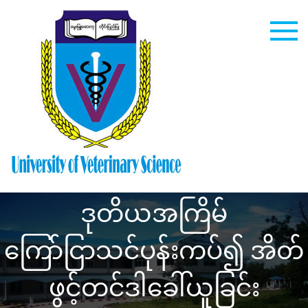
Skip
to
content
University
of
Veterinary
ဒုတိယအကြိမ်
Science
ကြော်ငြာသင်ပုန်းကပ်၍ အိတ်
ဖွင့်တင်ဒါခေါ်ယူခြင်း