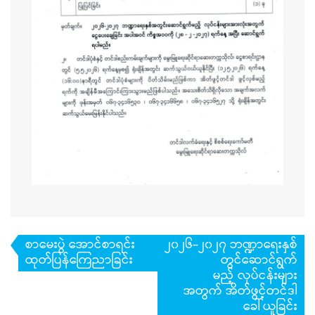
Post
စာမေးပွဲ အောင်စာရင်း
၂၀၂၆-၂၀၂၇ ဘဏ္ဍာရေးနှစ်
navigation
ထုတ်ပြန်ကြေညာခြင်း
တွင်ဆောင်ရွက်
မည့် လုပ်ငန်းများ
အတွက် အိတ်ဖွင့်တင်ဒါ
ခေါ်ယူခြင်း